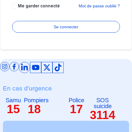
Santé mentale
Notre équipe
Me garder connecté
Mot de passe oublié ?
1er épisode psychotique
Nous rejoindre
Intervention précoce
Notre histoire
Se connecter
Aider un proche
Nos partenaires
Droits sociaux
Tous nos articles
Toutes nos vidéos
En cas d'urgence
Samu
Pompiers
Police
SOS
15
18
17
suicide
3114