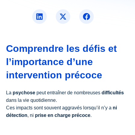
Questions fréquentes
Santé mentale
Notre équipe
1er épisode psychotique
Nous rejoindre
Intervention précoce
Notre histoire
Aider un proche
Nos partenaires
Comprendre les défis et
Droits sociaux
l’importance d’une
Tous nos articles
Toutes nos vidéos
intervention précoce
La
psychose
peut entraîner de nombreuses
difficultés
dans la vie quotidienne.
Ces impacts sont souvent aggravés lorsqu’il n’y a
ni
détection
, ni
prise en charge précoce
.