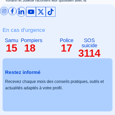
Yohann et Juliette racontent leur quotidien avec la
prosopagnosie. Deux témoignages qui éclairent ce trouble
invisible et ses effets sur la vie sociale.
Voir tous nos articles
En cas d'urgence
Samu
Pompiers
Police
SOS
15
18
17
suicide
3114
Restez informé
Recevez chaque mois des conseils pratiques, outils et
actualités adaptés à votre profil.