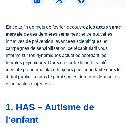
Questions fréquentes
Santé mentale
Notre équipe
1er épisode psychotique
Nous rejoindre
En cette fin de mois de février, découvrez les
actus santé
Intervention précoce
Notre histoire
mentale
de ces dernières semaines : entre nouvelles
Aider un proche
Nos partenaires
initiatives de prévention, avancées scientifiques, et
Droits sociaux
campagnes de sensibilisation, ce récapitulatif vous
informe sur les dynamiques actuelles abordant les
Tous nos articles
troubles psychiques. Dans un contexte où la santé
Toutes nos vidéos
mentale prend une place toujours plus importante dans le
débat public, faisons le point sur les dernières tendances
et actualités majeures.
1. HAS – Autisme de
l’enfant